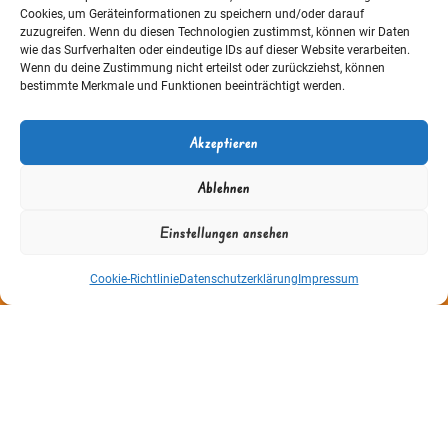
Königsteiner Straße 22a
Cookies, um Geräteinformationen zu speichern und/oder darauf
01796 Pirna
zuzugreifen. Wenn du diesen Technologien zustimmst, können wir Daten
wie das Surfverhalten oder eindeutige IDs auf dieser Website verarbeiten.
Wenn du deine Zustimmung nicht erteilst oder zurückziehst, können
bestimmte Merkmale und Funktionen beeinträchtigt werden.
03501 447443
Akzeptieren
gslessing@pirna.de
Ablehnen
Information
Einstellungen ansehen
Datenschutzerklärung
Cookie-Richtlinie (EU)
Cookie-Richtlinie
Datenschutzerklärung
Impressum
Impressum
Kontakt
Thomas Löbel | The Web Designer