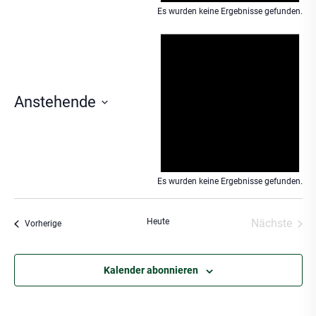
Es wurden keine Ergebnisse gefunden.
Hin
Anstehende
Datum
wählen.
Es wurden keine Ergebnisse gefunden.
Heute
Nächste
Veranstaltungen
Vorherige
Veransta
Kalender abonnieren