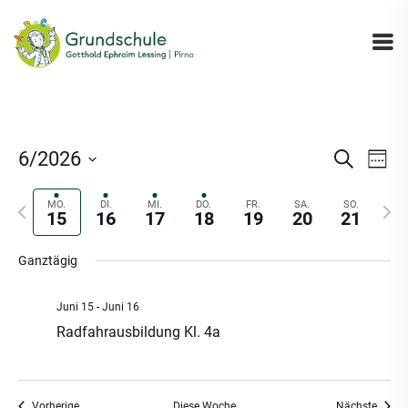
Veranst
Ver
6/2026
Suche
Woch
Suche
Ans
Datum
und
Nav
Vorherige
Näch
auswählen.
MO.
DI.
MI.
DO.
FR.
SA.
SO.
15
16
17
18
19
20
21
Woche
Woc
Ansicht
Navigat
Ganztägig
Juni 15
-
Juni 16
Radfahrausbildung Kl. 4a
Vorherige
Diese Woche
Nächste