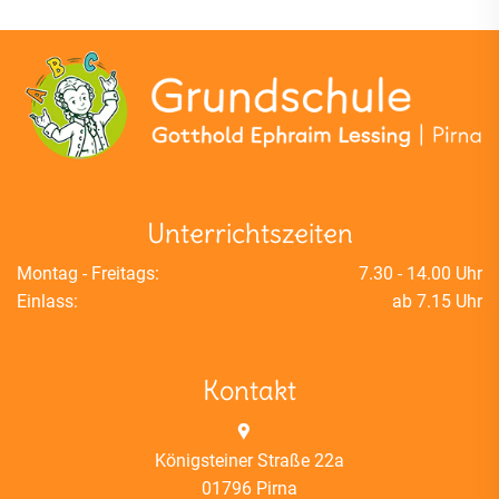
17:00
18:00
19:00
20:00
Unterrichtszeiten
21:00
Montag - Freitags:
7.30 - 14.00 Uhr
22:00
Einlass:
ab 7.15 Uhr
23:00
:00
Kontakt
Königsteiner Straße 22a
01796 Pirna