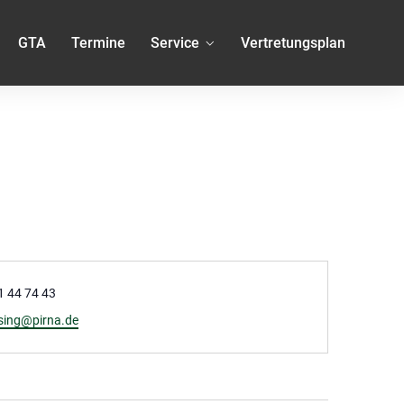
GTA
Termine
Service
Vertretungsplan
on
 44 74 43
sing@pirna.de