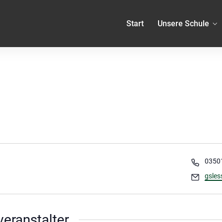
Start
Unsere Schule
Telef
03501
Email
gsles
eranstalter